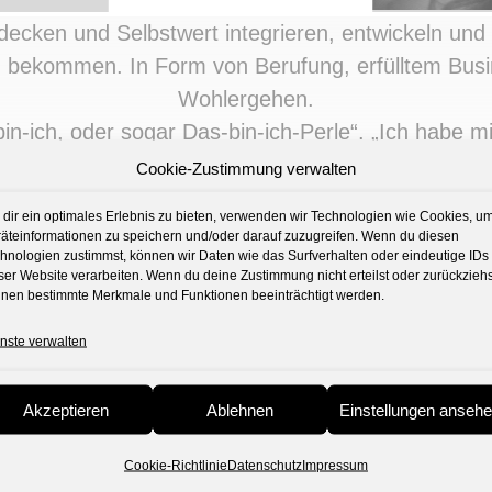
decken und Selbstwert integrieren, entwickeln und
bekommen. In Form von Berufung, erfülltem Busine
Wohlergehen.
-ich, oder sogar Das-bin-ich-Perle“. „Ich habe mi
Cookie-Zustimmung verwalten
nach innerer Zufriedenheit, mit dem, was du bist 
dir ein optimales Erlebnis zu bieten, verwenden wir Technologien wie Cookies, u
• Sind da vielleicht noch unerklärliche Hindernisse,
äteinformationen zu speichern und/oder darauf zuzugreifen. Wenn du diesen
hnologien zustimmst, können wir Daten wie das Surfverhalten oder eindeutige IDs
einen wahren Wert nicht zum Vorschein bringen l
ser Website verarbeiten. Wenn du deine Zustimmung nicht erteilst oder zurückziehs
Quälst du dich mit einem geringen Selbstwert her
nen bestimmte Merkmale und Funktionen beeinträchtigt werden.
ast du Sehnsucht nach einer Aufgabe, die dich erfü
nste verwalten
Du möchtest:
Akzeptieren
Ablehnen
Einstellungen anseh
• dein Leben in eine glückliche Richtung gestalten
inzigartigkeit mit einer Vision oder einer Berufung 
Cookie-Richtlinie
Datenschutz
Impressum