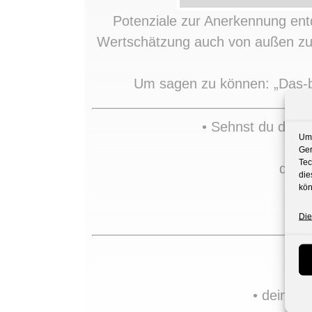
Potenziale zur Anerkennung ent
Wertschätzung auch von außen zu 
Um sagen zu können: „Das-bin
• Sehnst du dich 
Um 
Ger
Tec
die d
die
• 
kön
• H
Die
• deine E