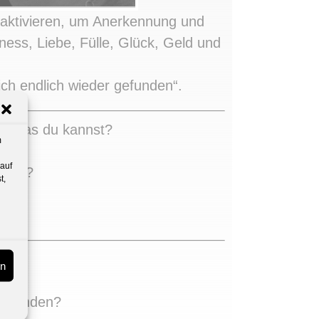
 aktivieren, um Anerkennung und
ss, Liebe, Fülle, Glück, Geld und
ch endlich wieder gefunden“.
und was du kannst?
m
 auf
assen?
t,
um?
llt?
en
?
verbinden?