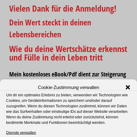
Zum
Vielen Dank für die Anmeldung!
Inhalt
Dein Wert steckt in deinen
springen
Lebensbereichen
Wie du deine Wertschätze erkennst
und Fülle in dein Leben tritt
Mein kostenloses eBook/Pdf dient zur Steigerung
deines Glücks und ganzheitlichen Wohlstands. Zu
Cookie-Zustimmung verwalten
deinem erfüllten Leben und Arbeiten klicke auf
Um dir ein optimales Erlebnis zu bieten, verwenden wir Technologien wie
den Link und du erhältst das
kostenlose eBook.
Cookies, um Geräteinformationen zu speichern und/oder darauf
zuzugreifen. Wenn du diesen Technologien zustimmst, können wir Daten
wie das Surfverhalten oder eindeutige IDs auf dieser Website verarbeiten.
Wenn du deine Zustimmung nicht erteilst oder zurückziehst, können
bestimmte Merkmale und Funktionen beeinträchtigt werden.
Dienste verwalten